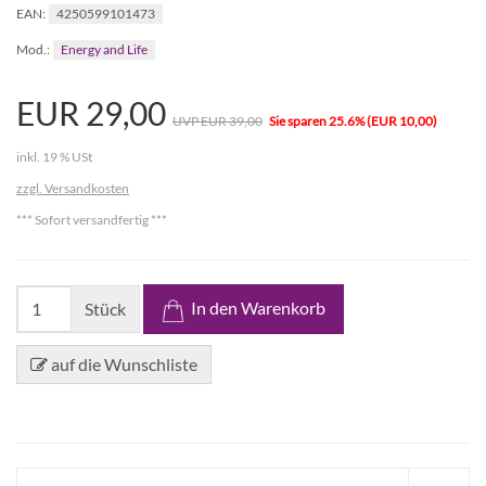
4250599101473
EAN:
Energy and Life
Mod.:
EUR 29,00
UVP EUR 39,00
Sie sparen 25.6% (EUR 10,00)
inkl. 19 % USt
zzgl. Versandkosten
*** Sofort versandfertig ***
In den Warenkorb
Stück
auf die Wunschliste