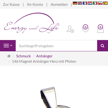
Zur Kasse
Ihr Konto
Anmelden
0
0
S
Navigation
Startseite
Schmuck
Anhänger
146 Magnet Anhänger Herz mit Pfoten