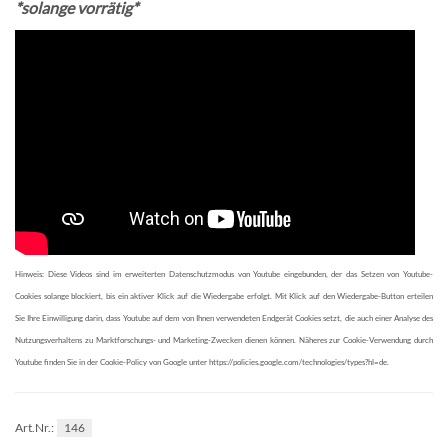
*solange vorrätig*
Hinweis:
Diese Videos sind im erweiterten Datenschutzmodus von Youtube eingebunden, der das Setzen von Youtube-
Cookies solange blockiert, bis ein aktiver Klick auf die Wiedergabe erfolgt. Mit Klick auf den Wiedergabe-Button erteilen
Sie Ihre Einwilligung darin, dass Youtube auf dem von Ihnen verwendeten Endgerät Cookies setzt, die auch einer Analyse des
Nutzungsverhaltens zu Marktforschungs- und Marketing-Zwecken dienen können. Näheres zur Cookie-Verwendung durch
Youtube finden Sie in der Cookie-Policy von Google unter https://policies.google.com/technologies/types?hl=de.
146
Art.Nr.: