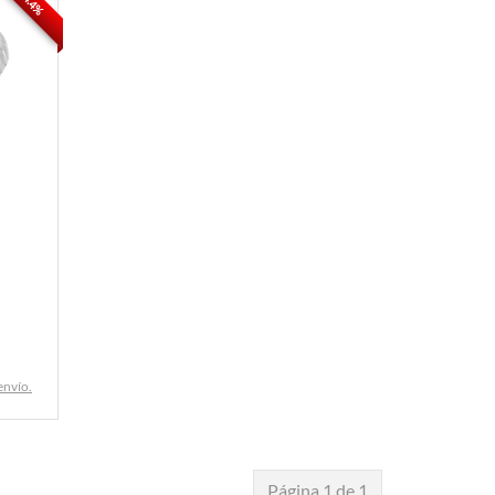
74.4%
envío.
Página 1 de 1