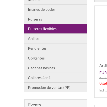
Imanes de poder
Pulseras
Pulseras flexibles
Anillos
Pendientes
Colgantes
Arti
Cadenas básicas
EUR 
Collares 4en1
Preci
Usted
Promoción de ventas (PP)
incl. 
Events