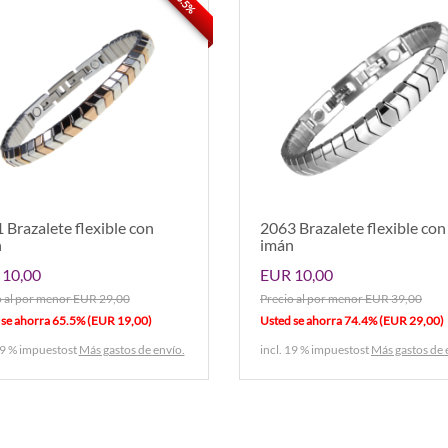
65.5%
 Brazalete flexible con
2063 Brazalete flexible con
n
imán
10,00
EUR 10,00
o al por menor EUR 29,00
Precio al por menor EUR 39,00
 se ahorra 65.5% (EUR 19,00)
Usted se ahorra 74.4% (EUR 29,00)
19 % impuestost
Más gastos de envío.
incl. 19 % impuestost
Más gastos de 