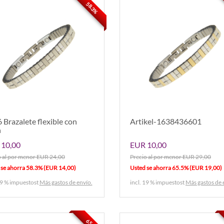
58.3%
 Brazalete flexible con
Artikel-1638436601
n
10,00
EUR 10,00
o al por menor EUR 24,00
Precio al por menor EUR 29,00
 se ahorra 58.3% (EUR 14,00)
Usted se ahorra 65.5% (EUR 19,00)
19 % impuestost
Más gastos de envío.
incl. 19 % impuestost
Más gastos de 