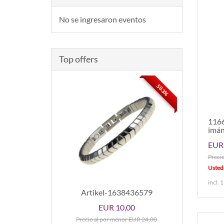
No se ingresaron eventos
Top offers
58.3%
1166
imá
EUR 
Preci
Usted
incl. 
Artikel-1638436579
EUR 10,00
Precio al por menor EUR 24,00