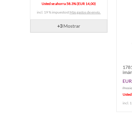
Usted se ahorra 58.3% (EUR 14,00)
incl. 19 % impuestost
Más gastos de envío.
+3
Mostrar
1781
imá
EUR 
Preci
Usted
incl. 