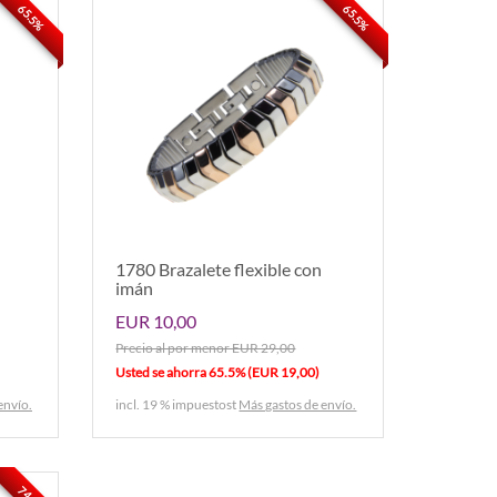
65.5%
65.5%
1780 Brazalete flexible con
imán
EUR 10,00
Precio al por menor EUR 29,00
Usted se ahorra 65.5% (EUR 19,00)
envío.
incl. 19 % impuestost
Más gastos de envío.