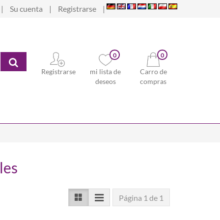
Su cuenta
Registrarse
0
0
Buscar
Registrarse
mi lista de
Carro de
deseos
compras
les
Página 1 de 1