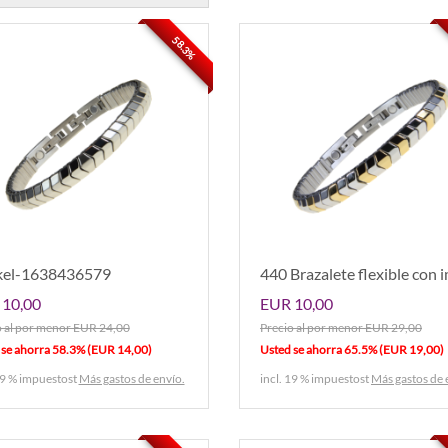
58.3%
kel-1638436579
440 Brazalete flexible con 
10,00
EUR 10,00
o al por menor EUR 24,00
Precio al por menor EUR 29,00
 se ahorra 58.3% (EUR 14,00)
Usted se ahorra 65.5% (EUR 19,00)
19 % impuestost
Más gastos de envío.
incl. 19 % impuestost
Más gastos de 