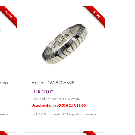
65.5%
65.5%
imán
Artikel-1638436598
EUR 10,00
Precio al por menor EUR 29,00
Usted se ahorra 65.5% (EUR 19,00)
envío.
incl. 19 % impuestost
Más gastos de envío.