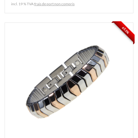
incl. 19 % TVA
frais de port non compris
65.5%