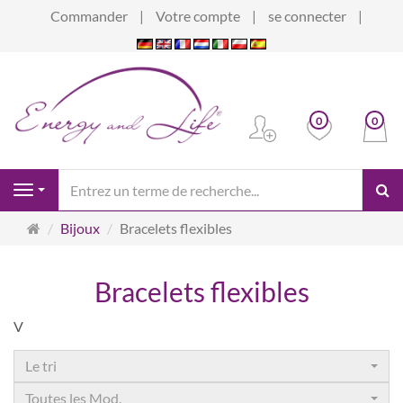
Commander
Votre compte
se connecter
0
0
Re
Navigation
Page
Bijoux
Bracelets flexibles
d'accueil
Bracelets flexibles
V
Le tri
Toutes les Mod.