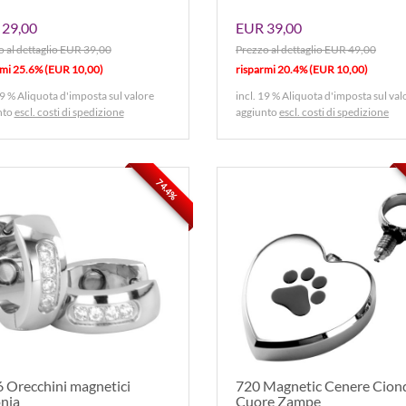
29,00
EUR 39,00
 al dettaglio EUR 39,00
Prezzo al dettaglio EUR 49,00
rmi 25.6% (EUR 10,00)
risparmi 20.4% (EUR 10,00)
19 % Aliquota d'imposta sul valore
incl. 19 % Aliquota d'imposta sul val
nto
escl. costi di spedizione
aggiunto
escl. costi di spedizione
74.4%
 Orecchini magnetici
720 Magnetic Cenere Cion
onia
Cuore Zampe