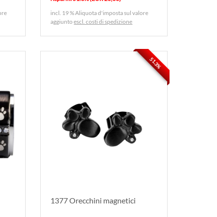
ore
incl. 19 % Aliquota d'imposta sul valore
aggiunto
escl. costi di spedizione
51.3%
1377 Orecchini magnetici