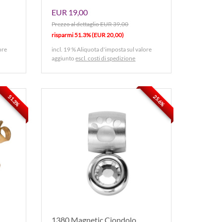
EUR 19,00
Prezzo al dettaglio EUR 39,00
risparmi 51.3% (EUR 20,00)
ore
incl. 19 % Aliquota d'imposta sul valore
aggiunto
escl. costi di spedizione
51.3%
25.6%
1380 Magnetic Ciondolo