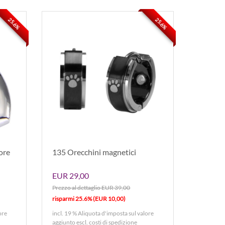
25.6%
25.6%
ore
135 Orecchini magnetici
EUR 29,00
Prezzo al dettaglio EUR 39,00
risparmi 25.6% (EUR 10,00)
ore
incl. 19 % Aliquota d'imposta sul valore
aggiunto
escl. costi di spedizione