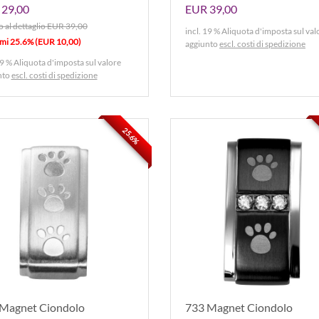
29,00
EUR 39,00
 al dettaglio EUR 39,00
incl. 19 % Aliquota d'imposta sul val
rmi 25.6% (EUR 10,00)
aggiunto
escl. costi di spedizione
19 % Aliquota d'imposta sul valore
nto
escl. costi di spedizione
25.6%
Magnet Ciondolo
733 Magnet Ciondolo