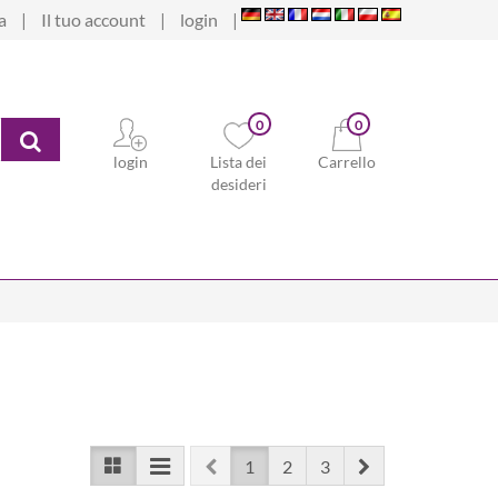
a
Il tuo account
login
0
0
ricerca
login
Lista dei
Carrello
desideri
Prev
Next
1
2
3