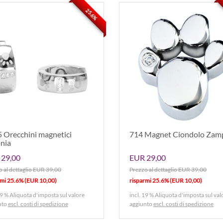
25.6%
 Orecchini magnetici
714 Magnet Ciondolo Zam
onia
29,00
EUR 29,00
 al dettaglio EUR 39,00
Prezzo al dettaglio EUR 39,00
rmi 25.6% (EUR 10,00)
risparmi 25.6% (EUR 10,00)
19 % Aliquota d'imposta sul valore
incl. 19 % Aliquota d'imposta sul val
nto
escl. costi di spedizione
aggiunto
escl. costi di spedizione