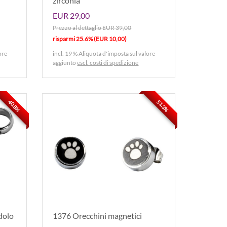
zirconia
EUR 29,00
Prezzo al dettaglio EUR 39,00
risparmi 25.6% (EUR 10,00)
ore
incl. 19 % Aliquota d'imposta sul valore
aggiunto
escl. costi di spedizione
40.8%
51.3%
dolo
1376 Orecchini magnetici