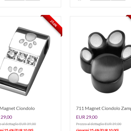
25.6%
Magnet Ciondolo
711 Magnet Ciondolo Zam
29,00
EUR 29,00
 al dettaglio EUR 39,00
Prezzo al dettaglio EUR 39,00
rmi 25.6% (EUR 10,00)
risparmi 25.6% (EUR 10,00)