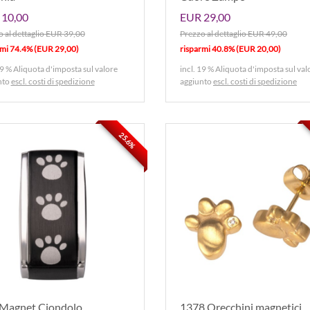
10,00
EUR 29,00
 al dettaglio EUR 39,00
Prezzo al dettaglio EUR 49,00
rmi 74.4% (EUR 29,00)
risparmi 40.8% (EUR 20,00)
19 % Aliquota d'imposta sul valore
incl. 19 % Aliquota d'imposta sul val
nto
escl. costi di spedizione
aggiunto
escl. costi di spedizione
25.6%
Magnet Ciondolo
1378 Orecchini magnetici