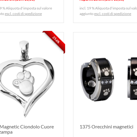
19 % Aliquota d'imposta sul valore
incl. 19 % Aliquota d'imposta sul val
nto
escl. costi di spedizione
aggiunto
escl. costi di spedizione
25.6%
Magnetic Ciondolo Cuore
1375 Orecchini magnetici
zampa