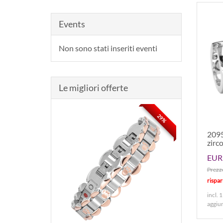
Events
Non sono stati inseriti eventi
Le migliori offerte
29%
2095
zirc
EUR 
Prezzo
rispa
incl. 
aggiu