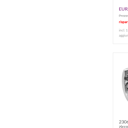
EUR 
Prezzo
rispa
incl. 
aggiu
2306
zirc