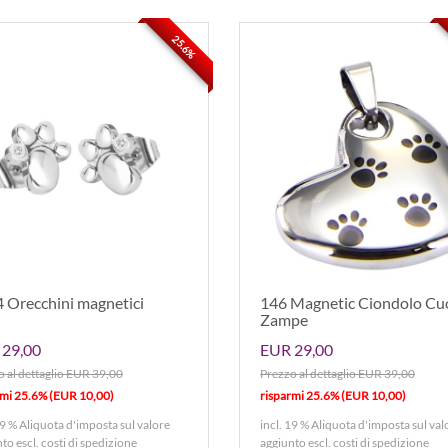
25.6%
 Orecchini magnetici
146 Magnetic Ciondolo Cu
Zampe
29,00
EUR 29,00
 al dettaglio EUR 39,00
Prezzo al dettaglio EUR 39,00
rmi 25.6% (EUR 10,00)
risparmi 25.6% (EUR 10,00)
19 % Aliquota d'imposta sul valore
incl. 19 % Aliquota d'imposta sul val
nto
escl. costi di spedizione
aggiunto
escl. costi di spedizione