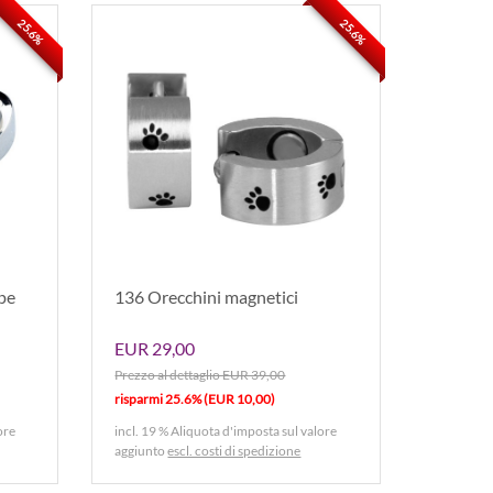
25.6%
25.6%
pe
136 Orecchini magnetici
EUR 29,00
Prezzo al dettaglio EUR 39,00
risparmi 25.6% (EUR 10,00)
ore
incl. 19 % Aliquota d'imposta sul valore
aggiunto
escl. costi di spedizione