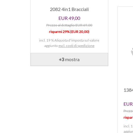
2082 4in1 Bracciali
EUR 49,00
Prezzo al dettaglio EUR 69,00
risparmi 29% (EUR 20,00)
incl. 19 % Aliquota d'imposta sul valore
aggiunto
escl. costi di spedizione
+3
mostra
1384
EUR 
Prezzo
rispa
incl. 
aggiu