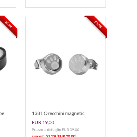
25.6%
51.3%
pe
1381 Orecchini magnetici
EUR 19,00
Prezzo al dettaglio EUR 39,00
risparmi 51.3% (EUR 20,00)