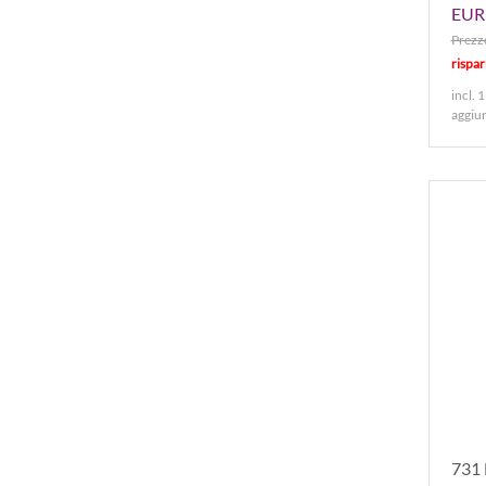
EUR 
Prezzo
rispa
incl. 
aggiu
731 