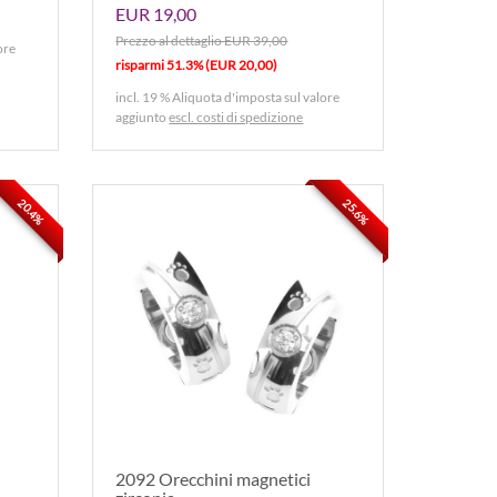
EUR 19,00
Prezzo al dettaglio EUR 39,00
ore
risparmi 51.3% (EUR 20,00)
incl. 19 % Aliquota d'imposta sul valore
aggiunto
escl. costi di spedizione
20.4%
25.6%
2092 Orecchini magnetici