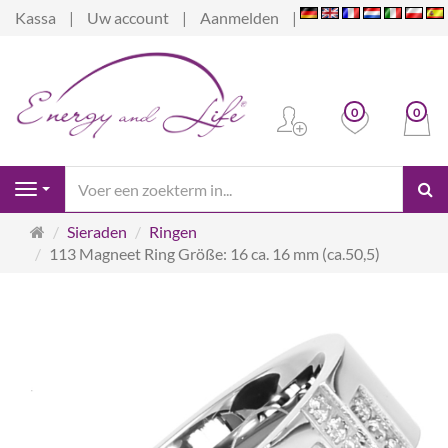
Kassa
Uw account
Aanmelden
0
0
Z
Navigation
Startpagina
Sieraden
Ringen
113 Magneet Ring Größe: 16 ca. 16 mm (ca.50,5)