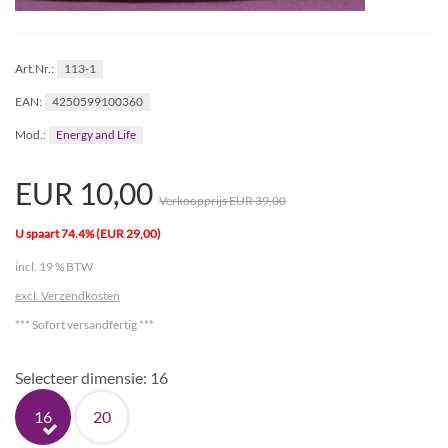
113-1
Art.Nr.:
4250599100360
EAN:
Energy and Life
Mod.:
EUR 10,00
Verkoopprijs EUR 39,00
U spaart 74.4% (EUR 29,00)
incl. 19 % BTW
excl. Verzendkosten
*** Sofort versandfertig ***
Selecteer dimensie:
16
16
20