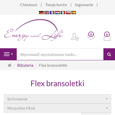
Checkout
Twoje konto
logowanie
0
0
sz
Navigation
Strona
Biżuteria
Flex bransoletki
główna
Flex bransoletki
Sortowanie
Wszystkie Mod.