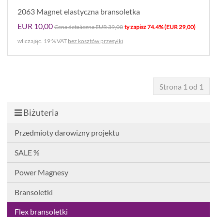
2063 Magnet elastyczna bransoletka
EUR 10,00
Cena detaliczna EUR 39,00
ty zapisz 74.4% (EUR 29,00)
wliczając. 19 % VAT
bez kosztów przesyłki
Strona 1 od 1
Biżuteria
Przedmioty darowizny projektu
SALE %
Power Magnesy
Bransoletki
Flex bransoletki