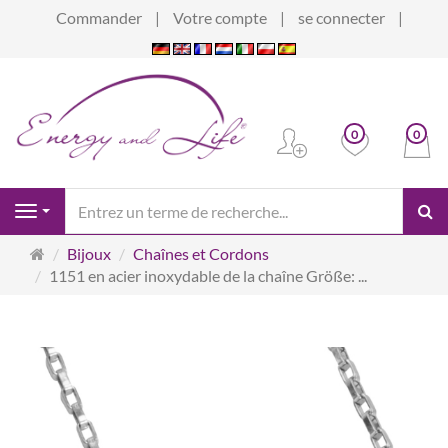
Commander
Votre compte
se connecter
0
0
Re
Navigation
Page
Bijoux
Chaînes et Cordons
d'accueil
1151 en acier inoxydable de la chaîne Größe: ...