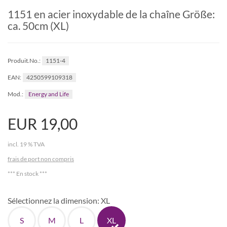
1151 en acier inoxydable de la chaîne Größe:
ca. 50cm (XL)
1151-4
Produit.No.:
4250599109318
EAN:
Energy and Life
Mod.:
EUR 19,00
incl. 19 % TVA
frais de port non compris
*** En stock ***
Sélectionnez la dimension:
XL
S
M
L
XL