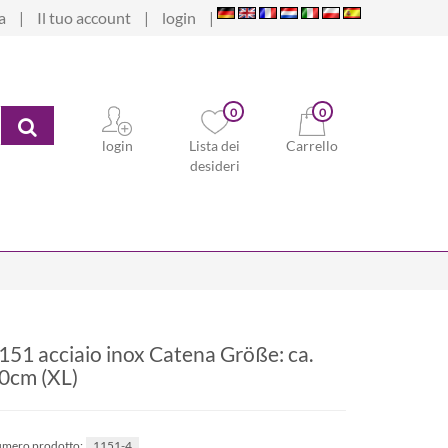
a
Il tuo account
login
0
0
ricerca
login
Lista dei
Carrello
desideri
151 acciaio inox Catena Größe: ca.
0cm (XL)
1151-4
mero prodotto: