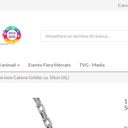
Cass
i animali
Evento Fiera Mercato
TVG - Media
io inox Catena Größe: ca. 50cm (XL)
1
5
Nu