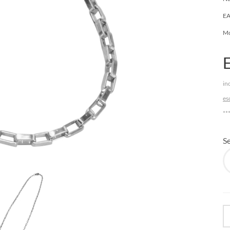
EA
Mo
in
es
**
S