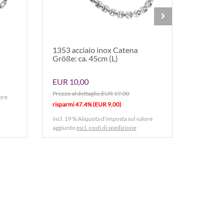
1353 acciaio inox Catena
1388 a
Größe: ca. 45cm (L)
18 ca. 
EUR 10,00
EUR 10
Prezzo al dettaglio EUR 19,00
Prezzo al
ore
risparmi 47.4% (EUR 9,00)
risparmi
incl. 19 % Aliquota d'imposta sul valore
incl. 19 
aggiunto
escl. costi di spedizione
aggiunto