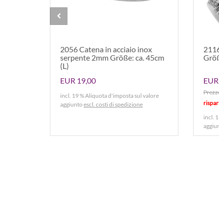
2056 Catena in acciaio inox
2116
serpente 2mm Größe: ca. 45cm
Größ
(L)
EUR 19,00
EUR
Prezz
incl. 19 % Aliquota d'imposta sul valore
rispa
aggiunto
escl. costi di spedizione
incl. 
aggiu