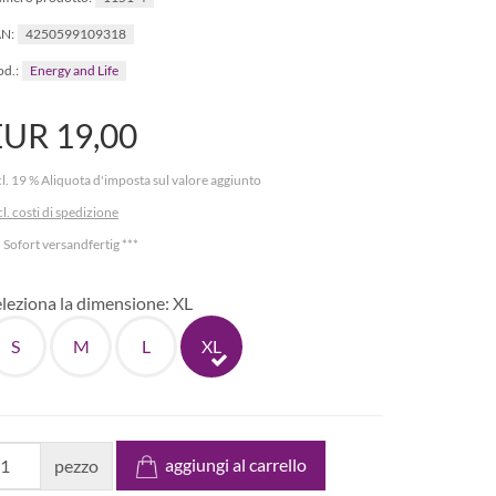
4250599109318
N:
Energy and Life
d.:
EUR 19,00
cl. 19 % Aliquota d'imposta sul valore aggiunto
cl. costi di spedizione
* Sofort versandfertig ***
eleziona la dimensione:
XL
S
M
L
XL
aggiungi al carrello
pezzo